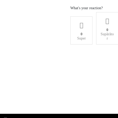
What's your reaction?
0
0
Supărăto
Super
r