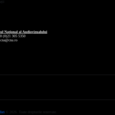
ții
iul Naţional al Audiovizualului
40 (0)21 305 5350
 cna@cna.ro
liei
© 2026. Toate drepturile rezervate.