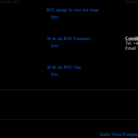
timele știri
Informa
RVE ajunge în cinci noi orașe
Știri
Consil
30 de ani RVE Timisoara
Tel: +
Știri
Email:
30 de ani RVE Cluj
Știri
Radio Vocea Evanghe