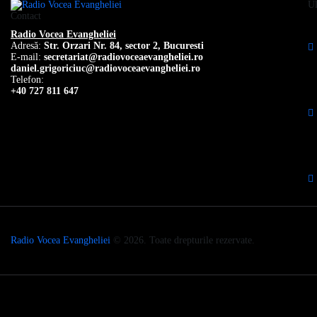
Ul
Contact
Radio Vocea Evangheliei
Adresă:
Str. Orzari Nr. 84, sector 2, Bucuresti
E-mail:
secretariat@radiovoceaevangheliei.ro
daniel.grigoriciuc@radiovoceaevangheliei.ro
Telefon:
+40 727 811 647
Radio Vocea Evangheliei
© 2026. Toate drepturile rezervate.