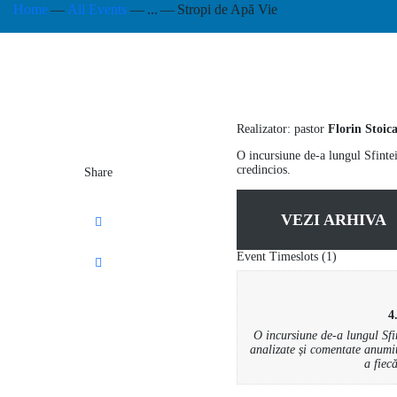
Home
All Events
...
Stropi de Apă Vie
Realizator: pastor
Florin Stoic
O incursiune de-a lungul Sfintei 
credincios.
Share
VEZI ARHIVA
Event Timeslots (1)
4
O incursiune de-a lungul Sfin
analizate și comentate anumit
a fiec