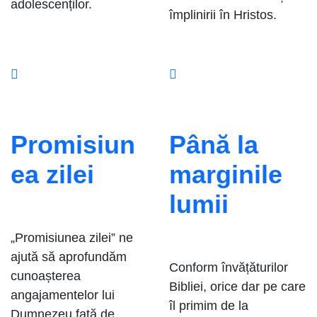
adolescenților.
împlinirii în Hristos.
Promisiun
Până la
ea zilei
marginile
lumii
„Promisiunea zilei” ne
ajută să aprofundăm
Conform învățăturilor
cunoașterea
Bibliei, orice dar pe care
angajamentelor lui
îl primim de la
Dumnezeu față de