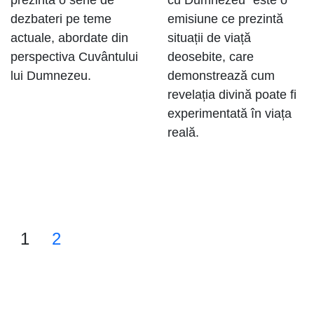
prezintă o serie de
cu Dumnezeu” este o
dezbateri pe teme
emisiune ce prezintă
actuale, abordate din
situații de viață
perspectiva Cuvântului
deosebite, care
lui Dumnezeu.
demonstrează cum
revelația divină poate fi
experimentată în viața
reală.
1
2