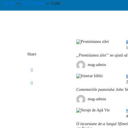
Home
All Columns
Luni
1
Share
„Promisiunea zilei” ne ajută s
mag-admin
2
Comentariile pastorului John Ve
mag-admin
4
O incursiune de-a lungul Sfintei