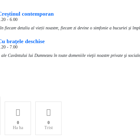
Creștinul contemporan
.20
-
6.00
iecare detaliu al vieții noastre, fiecare zi devine o simfonie a bucuriei și împli
Cu braţele deschise
.20
-
7.00
ii ale Cuvântului lui Dumnezeu în toate domeniile vieţii noastre private şi social
0
0
Ha ha
Trist