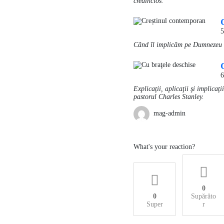
credincios.
5
Când îl implicăm pe Dumnezeu în f
6
Explicaţii, aplicaţii şi implicaţ
pastorul Charles Stanley.
mag-admin
What's your reaction?
0
0
Supărăto
Super
r