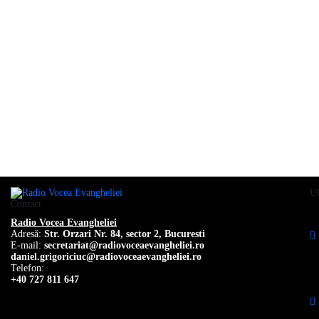
Ul
Contact
Radio Vocea Evangheliei
Adresă:
Str. Orzari Nr. 84, sector 2, Bucuresti
E-mail:
secretariat@radiovoceaevangheliei.ro
daniel.grigoriciuc@radiovoceaevangheliei.ro
Telefon:
+40 727 811 647