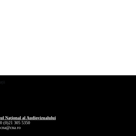
ții
iul Naţional al Audiovizualului
40 (0)21 305 5350
 cna@cna.ro