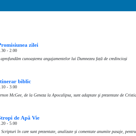
Promisiunea zilei
.30
-
2.00
ă aprofundăm cunoașterea angajamentelor lui Dumnezeu față de credincioși
Itinerar biblic
.10
-
3.00
rnon McGee, de la Geneza la Apocalipsa, sunt adaptate şi prezentate de Cristi
Stropi de Apă Vie
.20
-
5.00
 Scripturi în care sunt prezentate, analizate și comentate anumite pasaje, pentru 