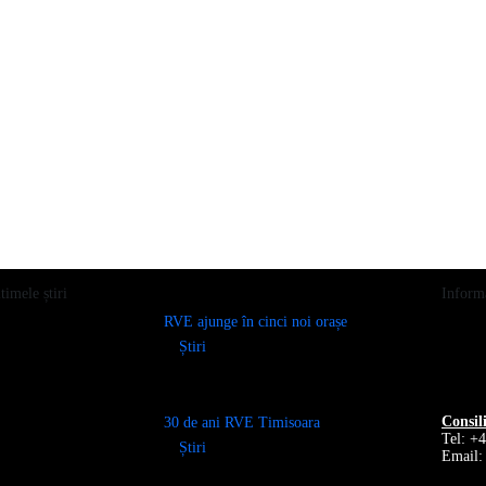
timele știri
Informa
RVE ajunge în cinci noi orașe
Știri
Consil
30 de ani RVE Timisoara
Tel: +
Știri
Email: