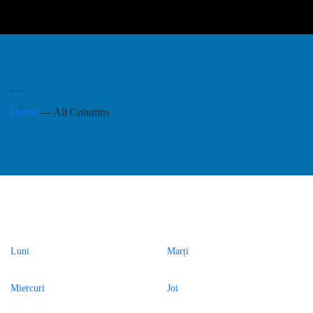
All Columns
Home
All Columns
Luni
Marți
Miercuri
Joi