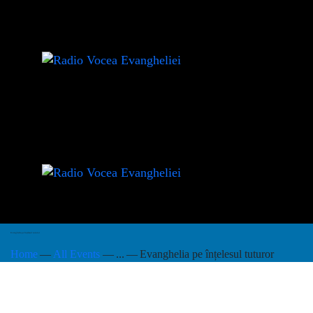
Evanghelia pe înțelesul tuturor
Home
All Events
...
Evanghelia pe înțelesul tuturor