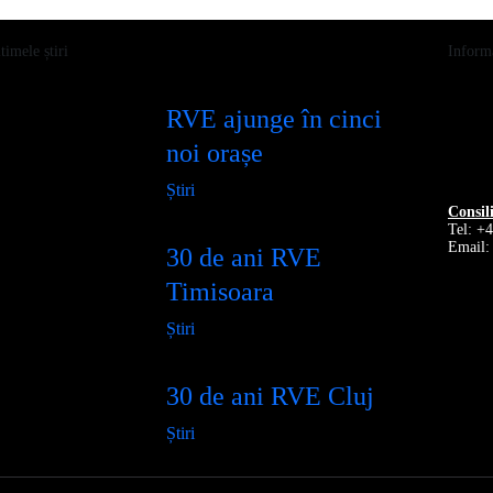
timele știri
Informa
RVE ajunge în cinci
noi orașe
Știri
Consil
Tel: +
Email:
30 de ani RVE
Timisoara
Știri
30 de ani RVE Cluj
Știri