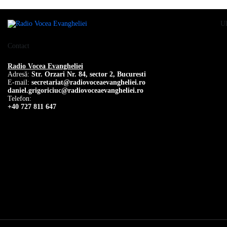
Ul
Contact
Radio Vocea Evangheliei
Adresă:
Str. Orzari Nr. 84, sector 2, Bucuresti
E-mail:
secretariat@radiovoceaevangheliei.ro
daniel.grigoriciuc@radiovoceaevangheliei.ro
Telefon:
+40 727 811 647