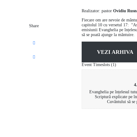
Realizator: pastor
Ovidiu Rusn
Fiecare om are nevoie de mântuir
capitolul 10 cu versetul 17: “As
Share
emisiunii Evanghelia pe înțelesul
să se poată ajunge la mântuire.
VEZI ARHIVA
Event Timeslots (1)
4
Evanghelia pe înțelesul tutu
Scriptură explicate pe în
Cuvântului să se 