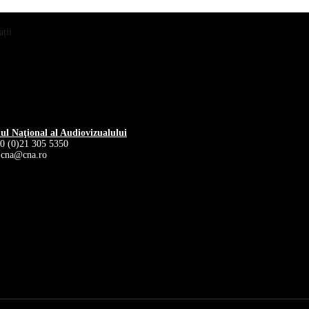
ții
iul Naţional al Audiovizualului
40 (0)21 305 5350
 cna@cna.ro