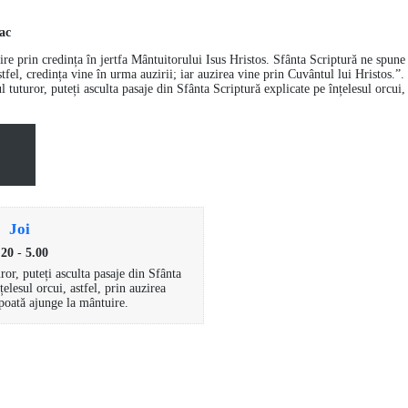
ac
e prin credința în jertfa Mântuitorului Isus Hristos. Sfânta Scriptură ne spune
tfel, credința vine în urma auzirii; iar auzirea vine prin Cuvântul lui Hristos.”.
 tuturor, puteți asculta pasaje din Sfânta Scriptură explicate pe înțelesul orcui,
Joi
.20
-
5.00
ror, puteți asculta pasaje din Sfânta
țelesul orcui, astfel, prin auzirea
poată ajunge la mântuire.