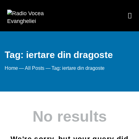
Tag: iertare din dragoste
Home
All Posts
Tag: iertare din dragoste
No results