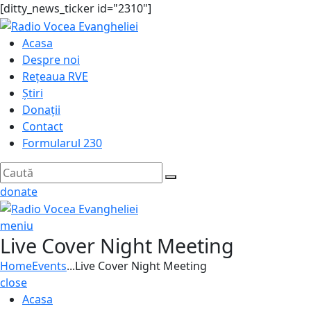
[ditty_news_ticker id="2310"]
Acasa
Despre noi
Rețeaua RVE
Știri
Donații
Contact
Formularul 230
donate
meniu
Live Cover Night Meeting
Home
Events
...
Live Cover Night Meeting
close
Acasa