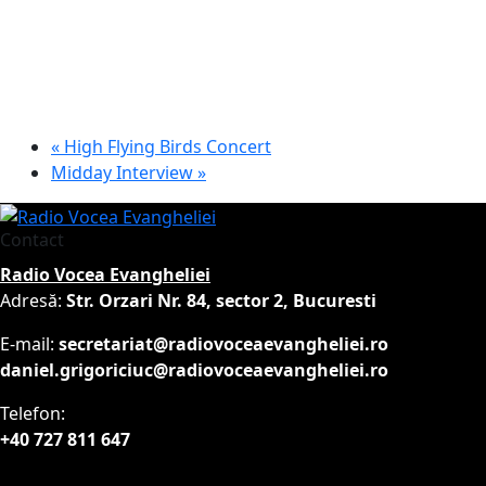
«
High Flying Birds Concert
Midday Interview
»
Contact
Radio Vocea Evangheliei
Adresă:
Str. Orzari Nr. 84, sector 2, Bucuresti
E-mail:
secretariat@radiovoceaevangheliei.ro
daniel.grigoriciuc@radiovoceaevangheliei.ro
Telefon:
+40 727 811 647